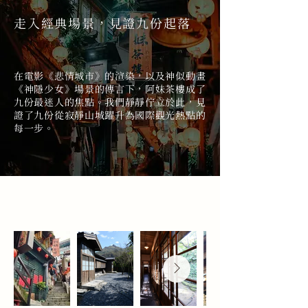
走入經典場景，見證九份起落
在電影《悲情城市》的渲染，以及神似動畫
《神隱少女》場景的傳言下，阿妹茶樓成了
九份最迷人的焦點。我們靜靜佇立於此，見
證了九份從寂靜山城躍升為國際觀光熱點的
每一步。