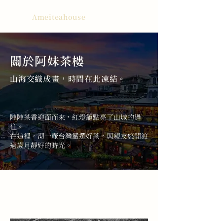
Ameiteahouse
關於阿妹茶樓
山海交織成畫，時間在此凍結。
陣陣茶香迎面而來，紅燈籠點亮了山城的過
往。
在這裡，沏一壺台灣嚴選好茶，與親友悠閒渡
過歲月靜好的時光。