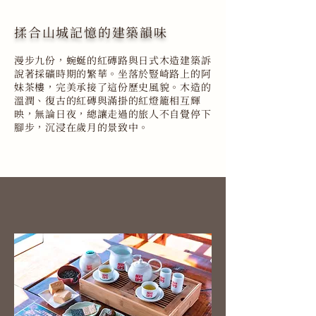
揉合山城記憶的建築韻味
漫步九份，蜿蜒的紅磚路與日式木造建築訴
說著採礦時期的繁華。坐落於豎崎路上的阿
妹茶樓，完美承接了這份歷史風貌。木造的
溫潤、復古的紅磚與滿掛的紅燈籠相互輝
映，無論日夜，總讓走過的旅人不自覺停下
腳步，沉浸在歲月的景致中。