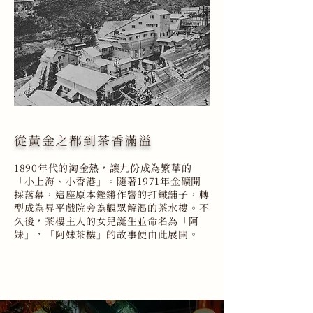
從黃金之都到茶香滿溢
1890年代的淘金熱，讓九份成為繁華的
「小上海、小香港」。隨著1971年金礦開
採落幕，這座原本鏗鏘作響的打鐵舖子，轉
型成為昇平戲院旁為觀眾解渴的茶水樓。不
久後，茶樓主人的女兒誕生並命名為「阿
妹」，「阿妹茶樓」的故事便由此展開。