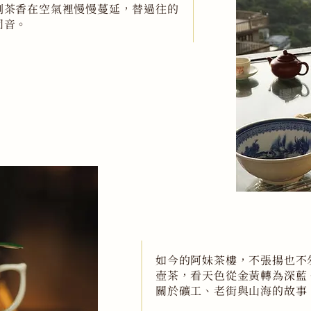
剩茶香在空氣裡慢慢蔓延，替過往的
回音。
如今的阿妹茶樓，不張揚也不
壺茶，看天色從金黃轉為深藍
關於礦工、老街與山海的故事