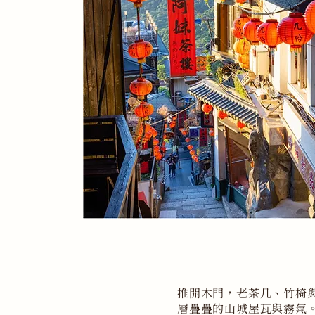
推開木門，老茶几、竹椅
層疊疊的山城屋瓦與霧氣