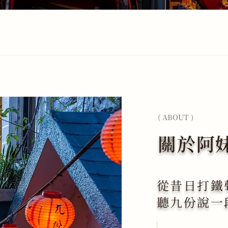
( ABOUT )
關於阿
從昔日打鐵
聽九份說一