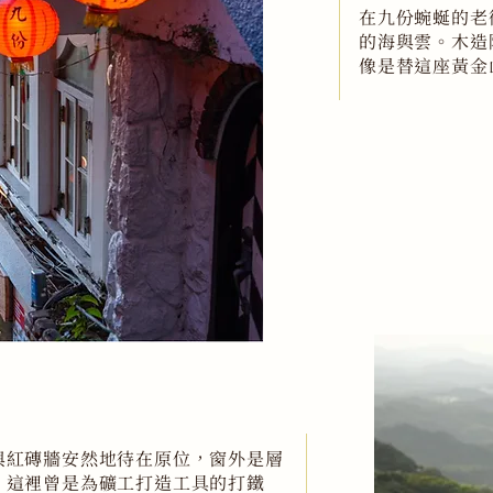
在九份蜿蜒的老
的海與雲。木造
像是替這座黃金
與紅磚牆安然地待在原位，窗外是層
。這裡曾是為礦工打造工具的打鐵