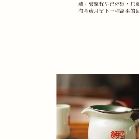
舖，敲擊聲早已停歇，只
淘金歲月留下一種溫柔的