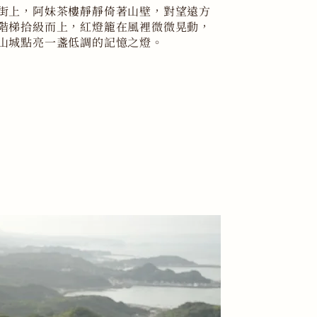
街上，阿妹茶樓靜靜倚著山壁，對望遠方
階梯拾級而上，紅燈籠在風裡微微晃動，
山城點亮一盞低調的記憶之燈。