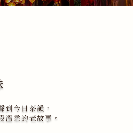
妹
聲到今日茶韻，
段溫柔的老故事。