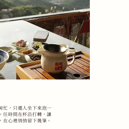
匆忙，只邀人坐下來泡一
。任時間在杯沿打轉，讓
，在心裡悄悄留下幾筆。